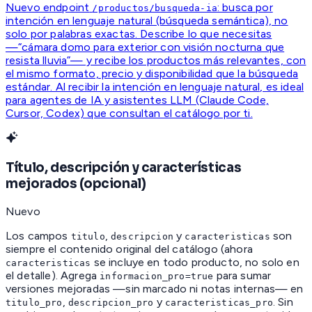
Nuevo endpoint
: busca por
/productos/busqueda-ia
intención en lenguaje natural (búsqueda semántica), no
solo por palabras exactas. Describe lo que necesitas
—“cámara domo para exterior con visión nocturna que
resista lluvia”— y recibe los productos más relevantes, con
el mismo formato, precio y disponibilidad que la búsqueda
estándar. Al recibir la intención en lenguaje natural, es ideal
para agentes de IA y asistentes LLM (Claude Code,
Cursor, Codex) que consultan el catálogo por ti.
Título, descripción y características
mejorados (opcional)
Nuevo
Los campos
,
y
son
titulo
descripcion
caracteristicas
siempre el contenido original del catálogo (ahora
se incluye en todo producto, no solo en
caracteristicas
el detalle). Agrega
para sumar
informacion_pro=true
versiones mejoradas —sin marcado ni notas internas— en
,
y
. Sin
titulo_pro
descripcion_pro
caracteristicas_pro