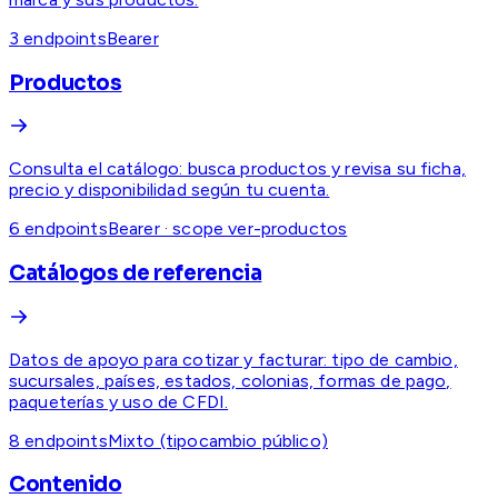
3
endpoint
s
Bearer
Productos
Consulta el catálogo: busca productos y revisa su ficha,
precio y disponibilidad según tu cuenta.
6
endpoint
s
Bearer · scope ver-productos
Catálogos de referencia
Datos de apoyo para cotizar y facturar: tipo de cambio,
sucursales, países, estados, colonias, formas de pago,
paqueterías y uso de CFDI.
8
endpoint
s
Mixto (tipocambio público)
Contenido